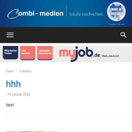
Combi
Medien
Start
Lokales
hhh
Verlag
19. Januar 2022
test