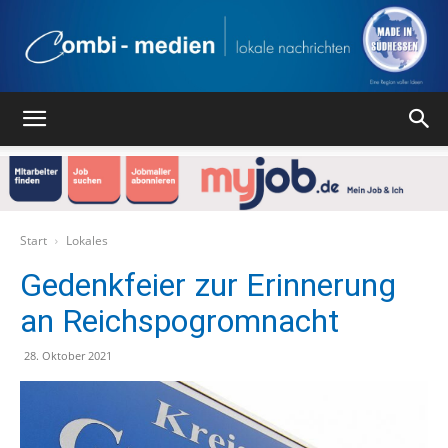
Combi
Medien
Start
Lokales
Gedenkfeier zur Erinnerung
an Reichspogromnacht
Verlag
28. Oktober 2021