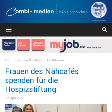
Combi
Medien
Start
Gerauer Rundblick
Groß-Gerau
Frauen des Nähcafés
spenden für die
Verlag
Hospizstiftung
18. April 2022