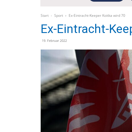
Start
Sport
Ex-Eintracht-Keeper Koitka wird 70
Ex-Eintracht-Kee
19. Februar 2022