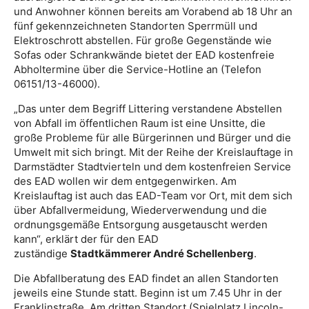
und Anwohner können bereits am Vorabend ab 18 Uhr an
fünf gekennzeichneten Standorten Sperrmüll und
Elektroschrott abstellen. Für große Gegenstände wie
Sofas oder Schrankwände bietet der EAD kostenfreie
Abholtermine über die Service-Hotline an (Telefon
06151/13-46000).
„Das unter dem Begriff Littering verstandene Abstellen
von Abfall im öffentlichen Raum ist eine Unsitte, die
große Probleme für alle Bürgerinnen und Bürger und die
Umwelt mit sich bringt. Mit der Reihe der Kreislauftage in
Darmstädter Stadtvierteln und dem kostenfreien Service
des EAD wollen wir dem entgegenwirken. Am
Kreislauftag ist auch das EAD-Team vor Ort, mit dem sich
über Abfallvermeidung, Wiederverwendung und die
ordnungsgemäße Entsorgung ausgetauscht werden
kann“, erklärt der für den EAD
zuständige
Stadtkämmerer André Schellenberg
.
Die Abfallberatung des EAD findet an allen Standorten
jeweils eine Stunde statt. Beginn ist um 7.45 Uhr in der
Franklinstraße. Am dritten Standort (Spielplatz Lincoln-