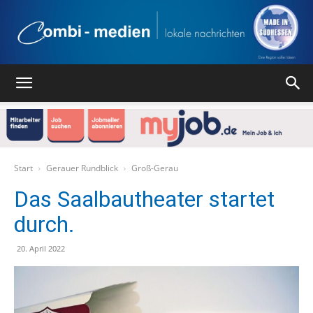
Combi
Medien
Start
Gerauer Rundblick
Groß-Gerau
Das Saalbautheater startet
durch.
Verlag
20. April 2022