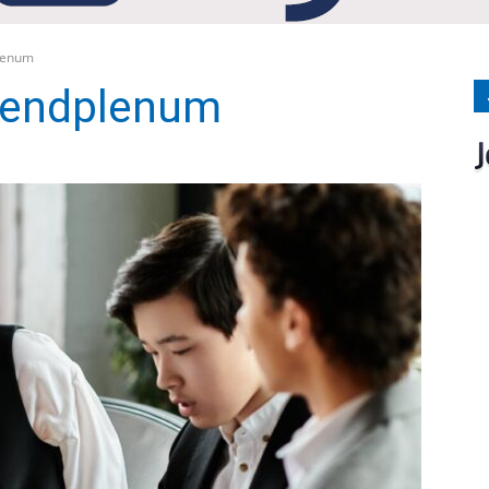
Medien
lenum
gendplenum
Verlag