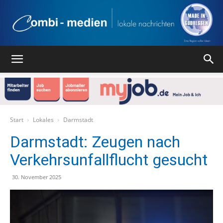
Combi
Medien
Start
Lokales
Darmstadt
Darmstadt: Zeugen nach
Verkehrsunfallflucht gesucht
Verlag
30. November 2025