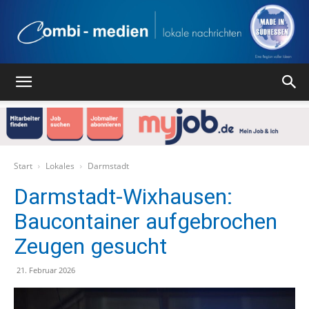
Combi
Medien
Start
Lokales
Darmstadt
Darmstadt-Wixhausen:
Baucontainer aufgebrochen
Verlag
Zeugen gesucht
21. Februar 2026