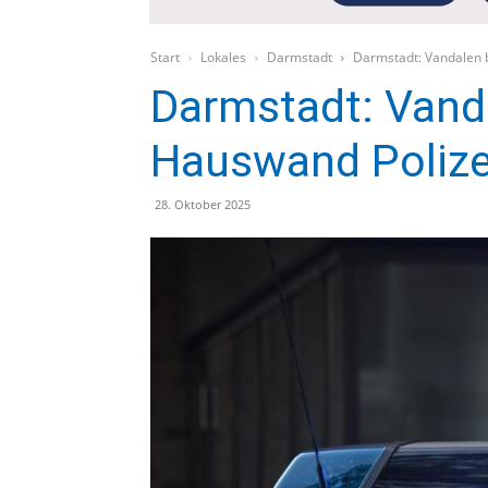
Start
Lokales
Darmstadt
Darmstadt: Vandalen 
Darmstadt: Vand
Hauswand Polize
28. Oktober 2025