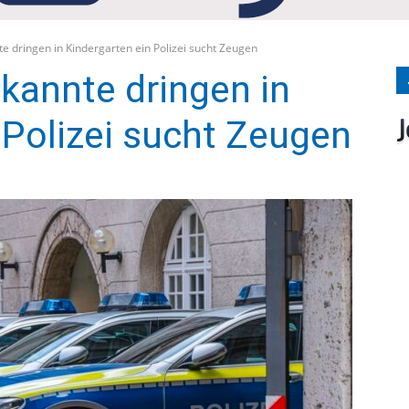
Medien
 dringen in Kindergarten ein Polizei sucht Zeugen
kannte dringen in
 Polizei sucht Zeugen
Verlag