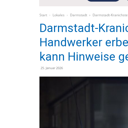
Start
Lokales
Darmstadt
Darmstadt-Kranichste
Darmstadt-Kranic
Handwerker erbe
kann Hinweise g
25. Januar 2026