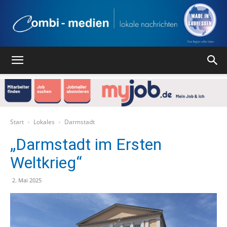
Combi
Medien
Start
Lokales
Darmstadt
„Darmstadt im Ersten
Weltkrieg“
Verlag
2. Mai 2025