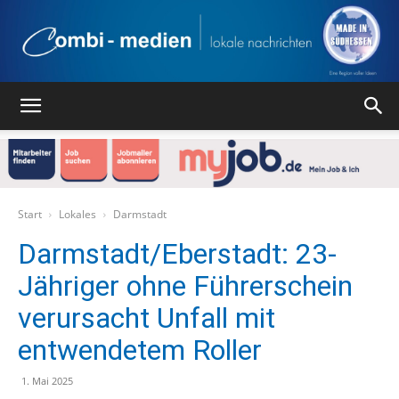
Combi
Medien
Start
Lokales
Darmstadt
Darmstadt/Eberstadt: 23-
Jähriger ohne Führerschein
Verlag
verursacht Unfall mit
entwendetem Roller
1. Mai 2025