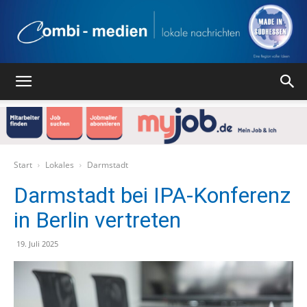
Combi
Medien
Start
Lokales
Darmstadt
Darmstadt bei IPA-Konferenz
in Berlin vertreten
Verlag
19. Juli 2025