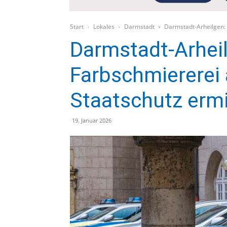
Start
Lokales
Darmstadt
Darmstadt-Arheilgen: 
Darmstadt-Arhei
Farbschmiererei 
Staatschutz ermi
19. Januar 2026