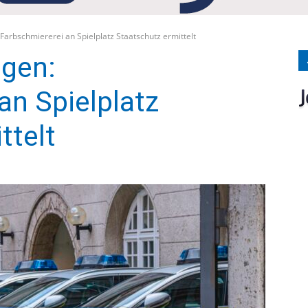
Medien
Farbschmiererei an Spielplatz Staatschutz ermittelt
lgen:
an Spielplatz
Verlag
ttelt