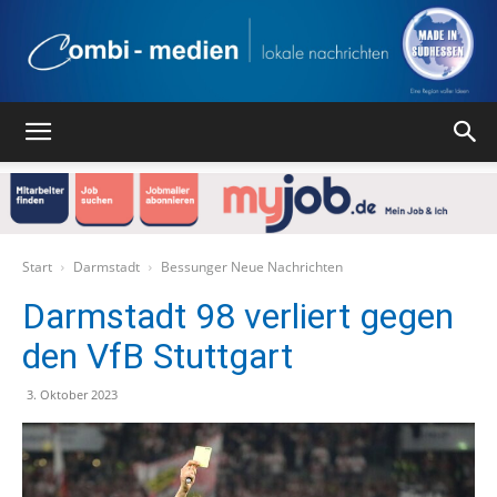
Combi
Medien
Start
Darmstadt
Bessunger Neue Nachrichten
Darmstadt 98 verliert gegen
den VfB Stuttgart
Verlag
3. Oktober 2023