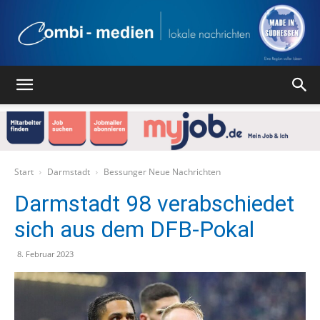
Combi
Medien
Start
Darmstadt
Bessunger Neue Nachrichten
Darmstadt 98 verabschiedet
sich aus dem DFB-Pokal
Verlag
8. Februar 2023