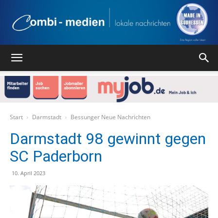
Combi
Medien
Start
Darmstadt
Bessunger Neue Nachrichten
Darmstadt 98 gewinnt gegen
SC Paderborn
Verlag
10. April 2023