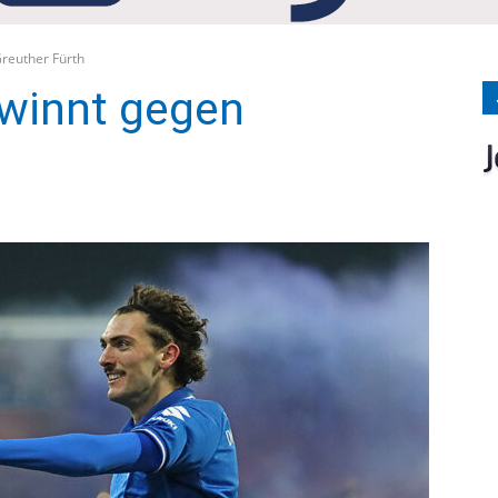
Medien
reuther Fürth
winnt gegen
Verlag