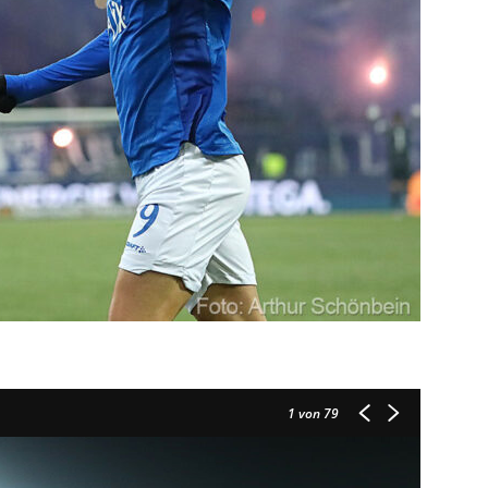
1
von 79