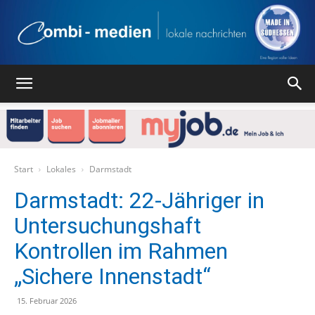
Combi
Medien
Start
Lokales
Darmstadt
Darmstadt: 22-Jähriger in
Untersuchungshaft
Verlag
Kontrollen im Rahmen
„Sichere Innenstadt“
15. Februar 2026