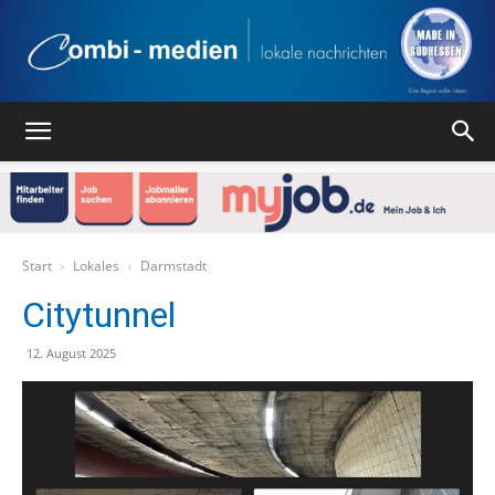
Combi
Medien
Start
Lokales
Darmstadt
Citytunnel
Verlag
12. August 2025