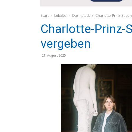
Start
Lokales
Darmstadt
Charlotte-Prinz-Stip
Charlotte-Prinz-
vergeben
21. August 2025