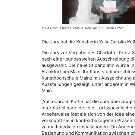
Yulia Carolin Kothe. Quelle: Ben Hall (l.), Jakob Otter
Die Jury hat die Künstlerin Yulia Carolin Ko
Die Jury zur Vergabe des Charlotte-Prinz-
nach einer bundesweiten Ausschreibung die 
ausgewählt. Die neue Stipendiatin wurde in
Frankfurt am Main. Ihr Kunststudium schlos
Kunsthochschule Mainz mit Auszeichnung ab
Ausstellungen gezeigt, unter anderem in W
Main.
„Yulia Carolin Kothe hat die Jury überzeugt 
interdisziplinäre, dezidiert ortsspezifische
Arbeitsweise löst sie sich von der Idee ei
verknüpft sie in kontextbezogenen Präsent
zu multimedialen Installationen. Ein Augenm
Beziehung und Kommunikation zwischen phy