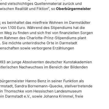
kend vielschichtiges Quellenmaterial zurück und
ischen Realität und Fiktion“, so
Oberbürgermeister
; es beinhaltet das mietfreie Wohnen im Darmstädter
r von 1.100 Euro. Während des Stipendiums hat die
en Weg zu finden und sich frei von finanziellen Sorgen
Im Rahmen des Charlotte-Prinz-Stipendiums plant
. Sie möchte unterirdische Orte in Darmstadt
genschaften sowie verborgene Erzählungen
1993 an junge Absolventen deutscher Kunstakademien
stlerischen Nachwuchses im Bereich der Bildenden
bürgermeister Hanno Benz in seiner Funktion als
armstadt, Sandra Bornemann-Quecke, stellvertretende
Katrin Thomschke vom Hessischen Landesmuseum
in Darmstadt e.V., sowie Johanna Krimmel, freie