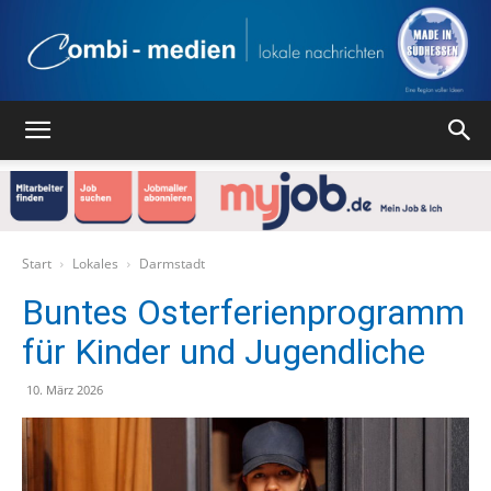
Combi
Medien
Start
Lokales
Darmstadt
Buntes Osterferienprogramm
für Kinder und Jugendliche
Verlag
10. März 2026