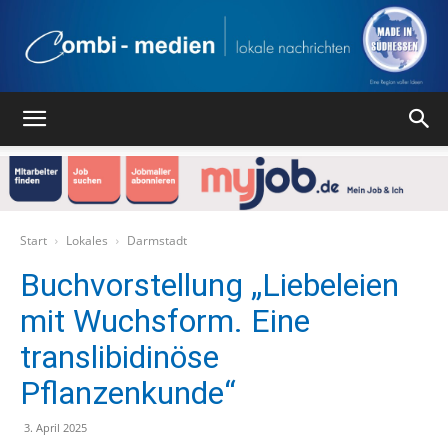
Combi
Medien
Start
Lokales
Darmstadt
Buchvorstellung „Liebeleien
mit Wuchsform. Eine
Verlag
translibidinöse
Pflanzenkunde“
3. April 2025