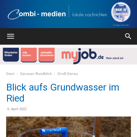
Combi
Medien
Start
Gerauer Rundblick
Groß-Gerau
Blick aufs Grundwasser im
Ried
Verlag
6. April 2022