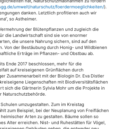
öglichkeiten hat, Naturschutzmaßnahmen zu fördern
sgg.de/umwelt/naturschutz/foerdermoeglichkeiten/
).
ngungen danken. Letztlich profitieren auch wir
na“, so Astheimer.
 Vermehrung der Blütenpflanzen und zugleich die
ür die Landwirtschaft sind sie von enormer
rten, die unsere Nahrung sichern, sind auf den
. Von der Bestäubung durch Honig- und Wildbienen
aftliche Erträge im Pflanzen- und Obstbau ab.
its Ende 2017 beschlossen, mehr für die
elfalt auf kreiseigenen Grünflächen durch
ger Zusammenarbeit mit der Biologin Dr. Eva Distler
reiseigene Liegenschaften mit Biodiversitätsflächen
t sich die Gärtnerin Sylvia Mohr um die Projekte in
r Naturschutzbehörde.
n Schulen umzugestalten. Zum im Kreistag
hlt zum Beispiel, bei der Neuplanung von Freiflächen
 heimischer Arten zu gestalten. Bäume sollen so
es Alter erreichen. Nist- und Ruhestätten für Vögel,
 kreiseigenen Gebäuden geben, die entweder neu