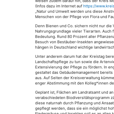
weisen zudem darauf hin, dass der Kreis M
(Infos dazu im Internet auf
https://www.krei
„Natur und Umwelt werden uns diese Anstre
Menschen von der Pflege von Flora und Fau
Denn Bienen und Co. sichern nicht nur die
Nahrungsgrundlage vieler Tierarten. Auch f
Bedeutung. Rund 80 Prozent aller Pflanzena
Besuch von Bestäuber-Insekten angewiesen
hängen in Deutschland wichtige landwirtsch
Unter anderem darum hat der Kreistag bere
Landschaftspflege zu tun sowie die Artenvi
Extensivierung der Pflege zu fördern. In en
gestaltet das Gebäudemanagement bereits k
aus. Auf Seiten der Kreisverwaltung kümmer
enger Abstimmung mit den Kolleg*innen de
Geplant ist, Flächen am Landratsamt und a
verabschiedeten Biodiversitätsprogramm zä
diese naturnah durch Pflanzung und Ansaat
gepflegt werden, dass sie ein möglichst hoh
Fledermäuse und Insekten soll es an allen