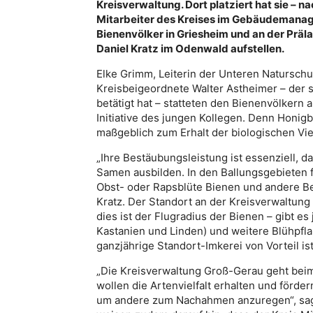
Kreisverwaltung. Dort platziert hat sie – 
Mitarbeiter des Kreises im Gebäudemanagem
Bienenvölker in Griesheim und an der Präla
Daniel Kratz im Odenwald aufstellen.
Elke Grimm, Leiterin der Unteren Natursch
Kreisbeigeordnete Walter Astheimer – der s
betätigt hat – statteten den Bienenvölkern 
Initiative des jungen Kollegen. Denn Honig
maßgeblich zum Erhalt der biologischen Viel
„Ihre Bestäubungsleistung ist essenziell, d
Samen ausbilden. In den Ballungsgebieten f
Obst- oder Rapsblüte Bienen und andere Bes
Kratz. Der Standort an der Kreisverwaltung 
dies ist der Flugradius der Bienen – gibt 
Kastanien und Linden) und weitere Blühpfla
ganzjährige Standort-Imkerei von Vorteil ist
„Die Kreisverwaltung Groß-Gerau geht beim
wollen die Artenvielfalt erhalten und förde
um andere zum Nachahmen anzuregen“, sagt