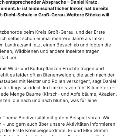
nach entsprechender Absprache – Daniel Kratz,
ent. Er ist leidenschaftlicher Imker, hat bereits
t-Diehl-Schule in Groß-Gerau. Weitere Stöcke will
utzbehörde beim Kreis Groß-Gerau, und der Erste
ich selbst schon einmal mehrere Jahre als Imker
am Landratsamt jetzt einen Besuch ab und lobten die
bienen, Wildbienen und andere Insekten tragen
falt bei.
amit Wild- und Kulturpflanzen Früchte tragen und
ehlt es leider oft an Bienenweiden, die auch nach der
täuber mit Nektar und Pollen versorgen“, sagt Daniel
allerdings sei ideal. Im Umkreis von fünf Kilometern –
es jede Menge Bäume (Kirsch- und Apfelbäume, Akazien,
nzen, die nach und nach blühen, was für eine
.
 Thema Biodiversität mit gutem Beispiel voran. Wir
rn – und gern auch über unsere Aktivitäten informieren,
 der Erste Kreisbeigeordnete. Er und Elke Grimm