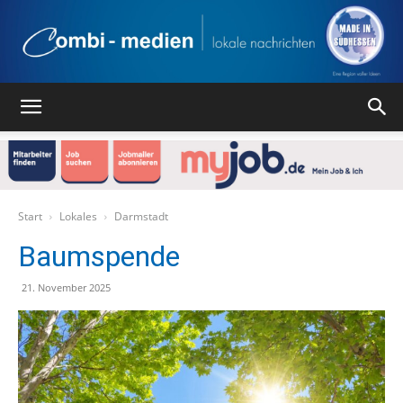
Combi
Medien
Start
Lokales
Darmstadt
Baumspende
Verlag
21. November 2025