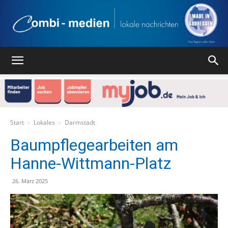
Combi
Medien
Start
Lokales
Darmstadt
Baumpflegearbeiten am
Hanne-Wittmann-Platz
Verlag
26. März 2025