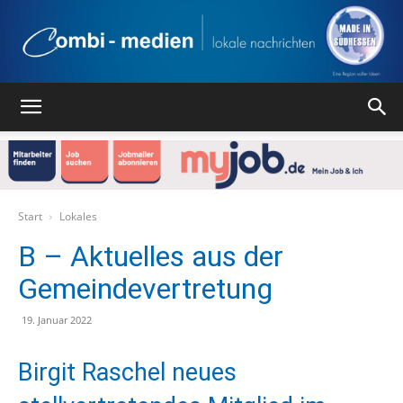
Combi
Medien
Start
Lokales
B – Aktuelles aus der
Gemeindevertretung
Verlag
19. Januar 2022
Birgit Raschel neues