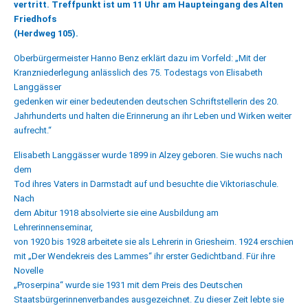
vertritt. Treffpunkt ist um 11 Uhr am Haupteingang des Alten
Friedhofs
(Herdweg 105).
Oberbürgermeister Hanno Benz erklärt dazu im Vorfeld: „Mit der
Kranzniederlegung anlässlich des 75. Todestags von Elisabeth
Langgässer
gedenken wir einer bedeutenden deutschen Schriftstellerin des 20.
Jahrhunderts und halten die Erinnerung an ihr Leben und Wirken weiter
aufrecht.“
Elisabeth Langgässer wurde 1899 in Alzey geboren. Sie wuchs nach
dem
Tod ihres Vaters in Darmstadt auf und besuchte die Viktoriaschule.
Nach
dem Abitur 1918 absolvierte sie eine Ausbildung am
Lehrerinnenseminar,
von 1920 bis 1928 arbeitete sie als Lehrerin in Griesheim. 1924 erschien
mit „Der Wendekreis des Lammes“ ihr erster Gedichtband. Für ihre
Novelle
„Proserpina“ wurde sie 1931 mit dem Preis des Deutschen
Staatsbürgerinnenverbandes ausgezeichnet. Zu dieser Zeit lebte sie