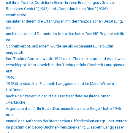
mit ihrer Tochter Cordelia in Berlin. In ihren Erzählungen „Grenze.
Besetztes Gebiet“ (1932) und „Gang durch das Ried“ (1936)
verarbeitete
sie unter anderem die Erfahrungen mit der französischen Besatzung,
die
auch das Umland Darmstadts betroffen hatte. Das NS-Regime erteilte
ihr
Schreibverbot, außerdem wurde sie als sogenannte „Halbjüdin“
eingestuft.
Ihre Tochter Cordelia wurde 1944 nach Theresienstadt und Auschwitz
verschleppt. Vom Überleben der Tochter erfuhr Elisabeth Langgässer
erst
1946.
1948 übersiedelten Elisabeth Langgässer und ihr Mann Wilhelm
Hoffmann
nach Rheinzabern in der Pfalz. Hier beendete sie ihren Roman
„Märkische
Argonautenfahrt“. Ihr Buch „Das unauslöschliche Siegel“ hatte 1946
noch
einmal das Aufsehen der literarischen Öffentlichkeit erregt. 1950 wurde
ihr postum der Georg-Büchner-Preis zuerkannt. Elisabeth Langgässer