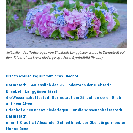
Anlässlich des Todestages von Elisabeth Langgässer wurde in Darmstadt auf
dem Friedhof ein kranz niedergelegt. Foto: Symbolbild Pixabay
Kranzniederlegung auf dem Alten Friedhof
Darmstadt – Anlässlich des 75. Todestags der Dichterin
Elisabeth Langgässer lässt
die Wissenschaftsstadt Darmstadt am 25. Juli an deren Grab
auf dem Alten
Friedhof einen Kranz niederlegen. Für die Wissenschaftsstadt
Darmstadt
nimmt Stadtrat Alexander Schleith teil, der Oberbürgermeister
Hanno Benz