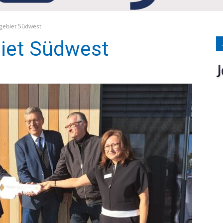
Medien
gebiet Südwest
iet Südwest
Verlag