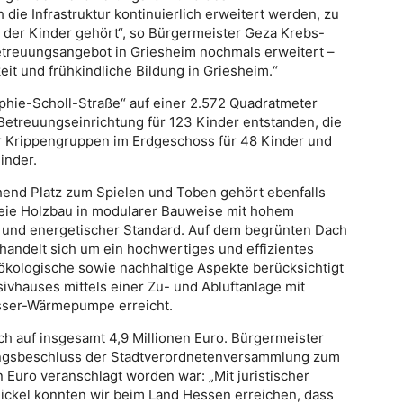
ie Infrastruktur kontinuierlich erweitert werden, zu
 der Kinder gehört“, so Bürgermeister Geza Krebs-
etreuungsangebot in Griesheim nochmals erweitert –
keit und frühkindliche Bildung in Griesheim.“
phie-Scholl-Straße“ auf einer 2.572 Quadratmeter
etreuungseinrichtung für 123 Kinder entstanden, die
er Krippengruppen im Erdgeschoss für 48 Kinder und
inder.
end Platz zum Spielen und Toben gehört ebenfalls
freie Holzbau in modularer Bauweise mit hohem
r und energetischer Standard. Auf dem begrünten Dach
 handelt sich um ein hochwertiges und effizientes
kologische sowie nachhaltige Aspekte berücksichtigt
vhauses mittels einer Zu- und Abluftanlage mit
sser-Wärmepumpe erreicht.
ch auf insgesamt 4,9 Millionen Euro. Bürgermeister
ungsbeschluss der Stadtverordnetenversammlung zum
n Euro veranschlagt worden war: „Mit juristischer
ickel konnten wir beim Land Hessen erreichen, dass