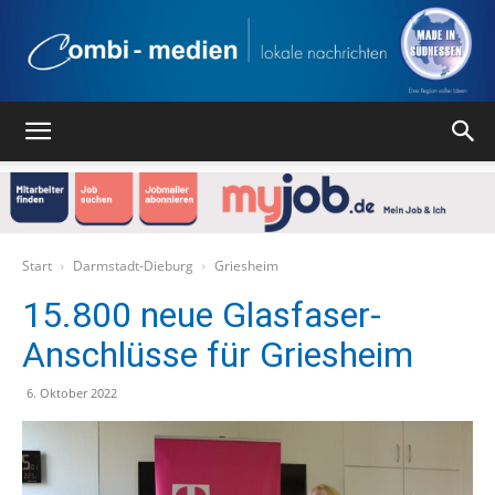
Combi
Medien
Start
Darmstadt-Dieburg
Griesheim
15.800 neue Glasfaser-
Anschlüsse für Griesheim
Verlag
6. Oktober 2022