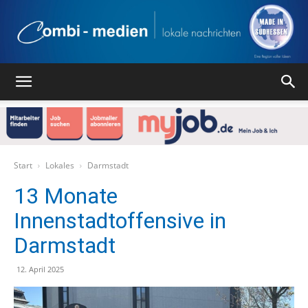
Combi
Medien
Start
Lokales
Darmstadt
13 Monate
Innenstadtoffensive in
Verlag
Darmstadt
12. April 2025