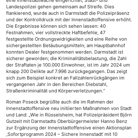
eine Innenstadtwache eingerichtet, Stadt- und
Landespolizei gehen gemeinsam auf Streife. Dies
flankierend, wurde auch in Darmstadt die Polizeipräsenz
und der Kontrolldruck mit der Innenstadtoffensive erhöht.
Die Ergebnisse können sich sehen lassen: 40
Festnahmen, vier vollstreckte Haftbefehle, 47
festgestellte Ordnungswidrigkeiten und eine Reihe von
sichergestellten Betäubungsmitteln; am Hauptbahnhof
konnten Dealer festgenommen werden. Darmstadt ist
sicherer geworden; die Kriminalitätsbelastung, die Zahl
der Straftaten je 100.000 Einwohner, ist im Jahr 2024 um
knapp 200 Delikte auf 7.996 zurückgegangen. Das zeigt
sich zum Beispiel konkret an Fallzahlenrückgängen im
vergangenen Jahr in den Bereichen Diebstahl,
Straßenkriminalität und Körperverletzungen.“
Roman Poseck begrüßte auch die im Rahmen der
Innenstadtoffensive neu initiierten Maßnahmen von Stadt
und Land: „Wie in Rüsselsheim, hat Polizeipräsident Björn
Gutzeit mit Darmstadts Oberbürgermeister Hanno Benz
zur Ergänzung der Innenstadtoffensive einen Aktionsplan
,Sofortprogramm 2024 – Sichere Innenstadt‘ mit 10