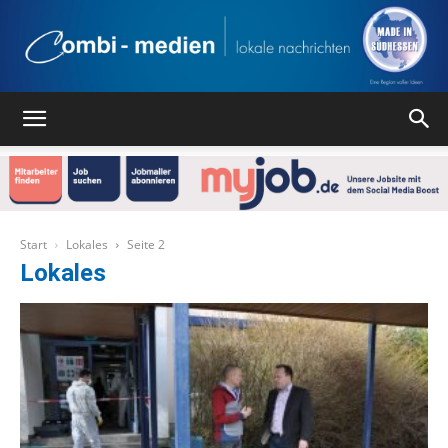
Combi
Medien
Start
Lokales
Seite 2
Lokales
Verlag